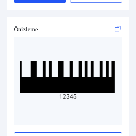
ISBN Codes
GS1 DataBar
Önizleme
Medical Device Codes
2D Codes
GS1 2D Codes