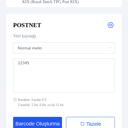
KIX (Royal Dutch TPG Post KIX)
Royal Mail 4-State Customer Code
POSTNET
Japan Post 4-State Customer Code
Veri kaynağı
AusPost 4-State Customer Code
Deutsche Post Identcode
Deutsche Post Leitcode
USPS Intelligent Mail Barcode
Karakter: Sayılar 0-9
USPS PLANET
Uzunluk: 5-bit, 9-bit, ya da 11-bit
USPS POSTNET
Barcode Oluşturma
Tazele