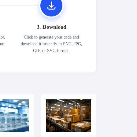
3. Download
lor,
Click to generate your code and
our
download it instantly in PNG, JPG,
GIF, or SVG format.