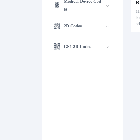
Medical Device Cod
R
es
Ma
ba
od
2D Codes
ge
da
on
GS1 2D Codes
rı
en
er