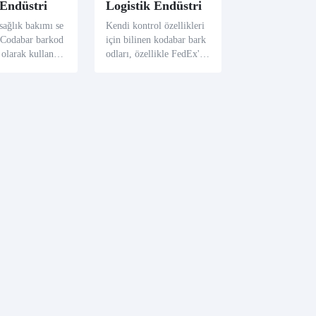
 Endüstri
Logistik Endüstri
ağlık bakımı se
Kendi kontrol özellikleri
 Codabar barkod
için bilinen kodabar bark
 olarak kullanılı
odları, özellikle FedEx'in
kle kan bankların
parçalarının izleme ve yö
örneklerini katal
netimi için, daha etkileşi
e izlemek için,
mli ve daha doğru yöneti
e kesin ayrılımla
mi sağlayarak yolculuklar
ti ediyor.
a yayılır.