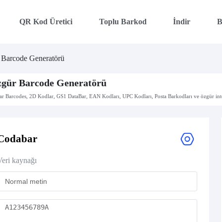
QR Kod Üretici
Toplu Barkod
İndir
B
Barcode Generatörü
gür Barcode Generatörü
ar Barcodes, 2D Kodlar, GS1 DataBar, EAN Kodları, UPC Kodları, Posta Barkodları ve özgür inte
Codabar
Veri kaynağı