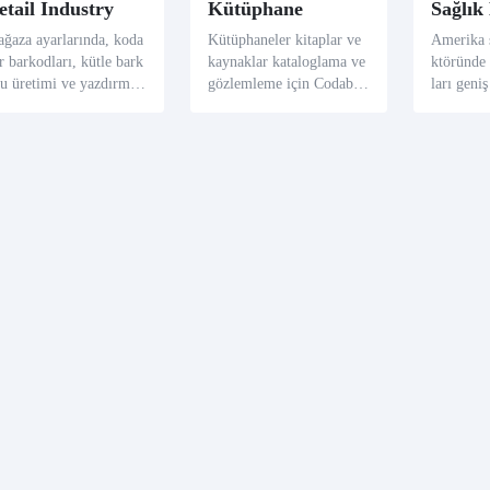
etail Industry
Kütüphane
Sağlık
ğaza ayarlarında, koda
Kütüphaneler kitaplar ve
Amerika s
r barkodları, kütle bark
kaynaklar kataloglama ve
ktöründe
u üretimi ve yazdırma
gözlemleme için Codabar
ları geniş
rektiğinde özellikle fay
barkodlarını kullanır. Bas
r, özelli
lı olur. İçindeki kendi k
tırıcı tasarımları kütüphan
daki kan 
trol yetenekleri ve bastı
e sistemleri için ideal oluş
oglamak v
cı yetenekleri sektörde g
turur, yönetimi etkinliğini
güvenli v
iş evlatlarını kabul ettil
arttırır.
rını garan
.