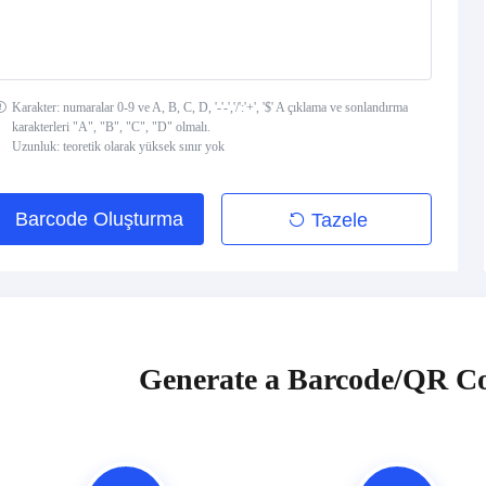
Karakter: numaralar 0-9 ve A, B, C, D, '-'-','/':'+', '$' A çıklama ve sonlandırma
karakterleri "A", "B", "C", "D" olmalı.
Uzunluk: teoretik olarak yüksek sınır yok
Barcode Oluşturma
Tazele
Generate a Barcode/QR Co