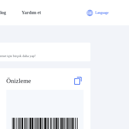
log
Yardım et
Language
rnet için birçok daha yap!
Önizleme