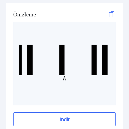
GS1 DataBar
Önizleme
Medical Device Codes
2D Codes
GS1 2D Codes
İndir