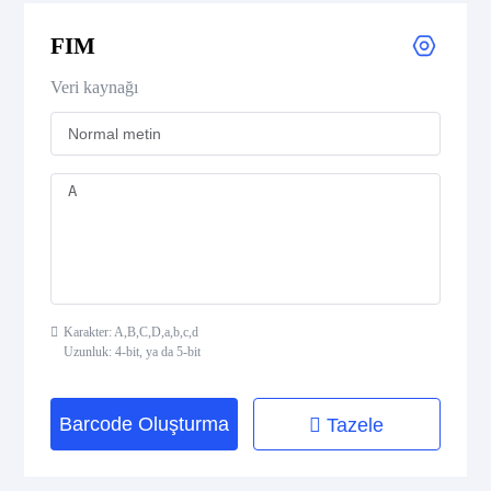
Royal Mail 4-State Customer Code
FIM
Japan Post 4-State Customer Code
Veri kaynağı
AusPost 4-State Customer Code
Deutsche Post Identcode
Deutsche Post Leitcode
USPS Intelligent Mail Barcode
Karakter: A,B,C,D,a,b,c,d
USPS PLANET
Uzunluk: 4-bit, ya da 5-bit
USPS POSTNET
Barcode Oluşturma
Tazele
ISBN Codes