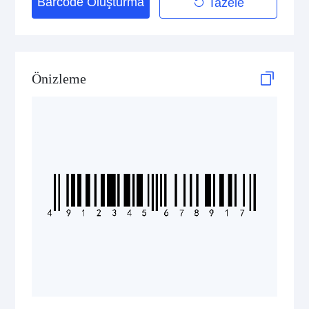
Barcode Oluşturma
Tazele
2D Codes
GS1 2D Codes
Önizleme