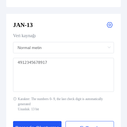
UPC-E
JAN-13
UPC Supplemental 2-Digit
Veri kaynağı
UPC Supplemental 5-Digit
Postal Codes
ISBN Codes
GS1 DataBar
Karakter: The numbers 0- 9, the last check digit is automatically
generated
Uzunluk: 13 bit
Medical Device Codes