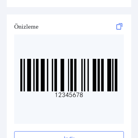
GS1-128 (UCC/EAN-128)
LOGMARS
Önizleme
EAN/UPC
Postal Codes
ISBN Codes
GS1 DataBar
Medical Device Codes