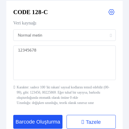
CODE 39 Extended
CODE 128-C
CODE 39 Mod 43
Veri kaynağı
CODE 93
Codabar
Interleaved 2 of 5
Standard 2 of 5
Karakter: sadece 100 'iki rakam' sayısal kodlarını temsil edebilir (00-
99), gibi: 123456, 00225869. Eğer tuhaf bir sayıysa, barkodu
MSI Plessey (MSI Mod 10)
oluşturduğunda otomatik olarak önüne 0 ekle
Uzunluğu: değişken uzunluğu, teorik olarak sınırsız sınır
Pharmacode
Barcode Oluşturma
Tazele
Telepen