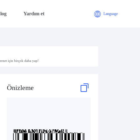
log
Yardım et
Language
rnet için birçok daha yap!
Önizleme