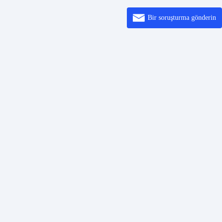
Bir soruşturma gönderin
lantılar
Çözümler
İçeri
neratörü
Yardım Merkezi
Hakkında
etici
 Windows
4 Printer