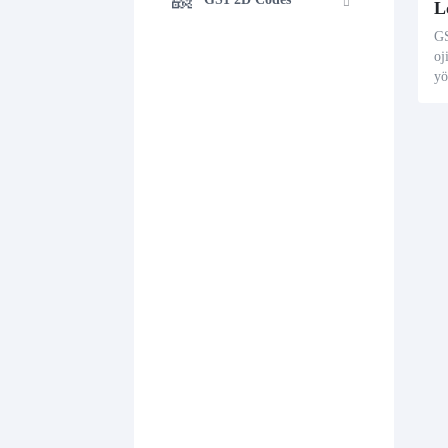
L
GS
oj
yö
r.
ra
ka
nt
an
ey
am
la