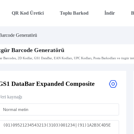
QR Kod Üretici
Toplu Barkod
İndir
B
Barcode Generatörü
gür Barcode Generatörü
ar Barcodes, 2D Kodlar, GS1 DataBar, EAN Kodları, UPC Kodları, Posta Barkodları ve özgür inte
GS1 DataBar Expanded Composite
Veri kaynağı