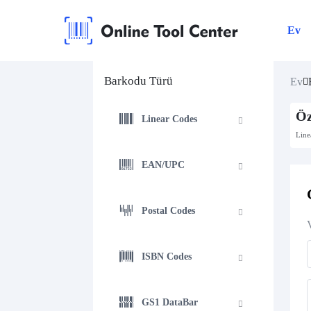
Ev
Barkodu Türü
Ev
Öz
Linear Codes
Line
EAN/UPC
Postal Codes
ISBN Codes
GS1 DataBar