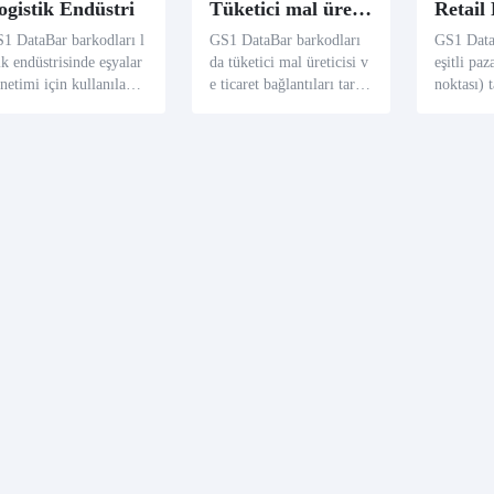
ogistik Endüstri
Tüketici mal üretimi ve ticaret
Retail
1 DataBar barkodları l
GS1 DataBar barkodları
GS1 Data
ik endüstrisinde eşyalar
da tüketici mal üreticisi v
eşitli paz
netimi için kullanılabili
e ticaret bağlantıları tarafı
noktası) 
 GS1 DataBar barkodu a
ndan geniş olarak kabul e
nde geniş
cılığıyla, lojik şirketler,
dilir. Ürünün bütün anaht
rımı, müş
ynak, hedef, taşıma yö
ar bilgilerini, ağırlık, fiya
aylı ürün 
emi, malların geçiş zam
t ve son günü gibi kodlay
n, satıcıl
ı ve diğer bilgilerini izl
abilir, böylece temin zinci
ha doğru
ebilir ve eşyaların sıral
rinin transparentliğini ve
sağlar.
asını ve dağıtmasını ko
etkileşimliliğini arttırabili
ylaştırabilir.
r.