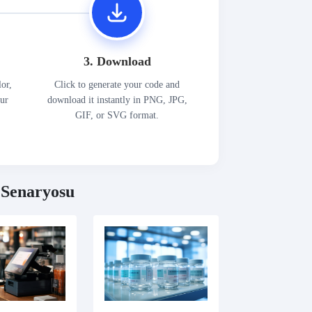
3. Download
lor,
Click to generate your code and
our
download it instantly in PNG, JPG,
GIF, or SVG format.
Senaryosu