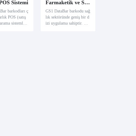
 POS Sistemi
Farmaketik ve Sağlık Sağlık Endüstri
Bar barkodları ç
GS1 DataBar barkodu sağ
arlık POS (satış
lık sektöründe geniş bir d
tarama sistemleri
izi uygulama sahiptir. Ser
 kullanıldı. Tasa
i numaralar, toplu numara
terilere daha det
lar ve ilaç ve tıbbi ürünle
bilgileri verirke
r için sona ermek tarihleri
arın inventörü da
gibi anahtar bilgileri, ürü
dan yönetmesini
nlerin güvenliğini ve kalit
esini sağlayarak kullanabi
lir.