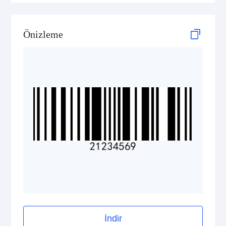
GS1 2D Codes
Önizleme
İndir