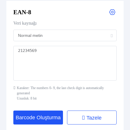
EAN-8
UPC Supplemental 2-Digit
Veri kaynağı
UPC Supplemental 5-Digit
Postal Codes
ISBN Codes
GS1 DataBar
Karakter: The numbers 0- 9, the last check digit is automatically
generated
Uzunluk: 8 bit
Medical Device Codes
Barcode Oluşturma
Tazele
2D Codes