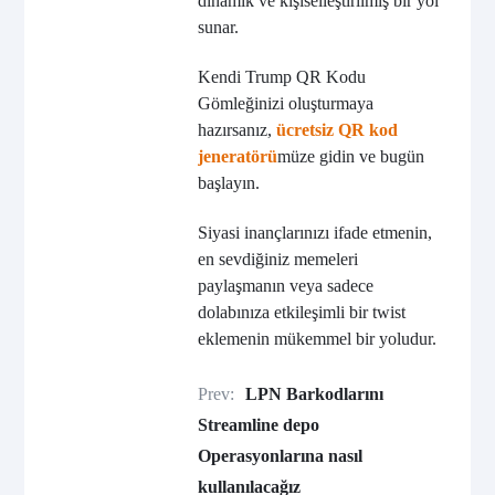
dinamik ve kişiselleştirilmiş bir yol
sunar.
Kendi Trump QR Kodu
Gömleğinizi oluşturmaya
hazırsanız,
ücretsiz QR kod
jeneratörü
müze gidin ve bugün
başlayın.
Siyasi inançlarınızı ifade etmenin,
en sevdiğiniz memeleri
paylaşmanın veya sadece
dolabınıza etkileşimli bir twist
eklemenin mükemmel bir yoludur.
Prev:
LPN Barkodlarını
Streamline depo
Operasyonlarına nasıl
kullanılacağız