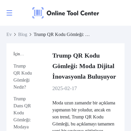
Ev
Blog
Trump QR Kodu Gömleği: Moda Dijital İnovasyonla Buluşuyor
İçindekiler
Trump QR Kodu
Gömleği: Moda Dijital
Trump
QR Kodu
İnovasyonla Buluşuyor
Gömleği
Nedir?
2025-02-17
Trump
Moda uzun zamandır bir açıklama
Dans QR
yapmanın bir yoludur, ancak en
Kodu
son trend, Trump QR Kodu
Gömleği:
Gömleği, bu açıklamayı tamamen
Modaya
yeni bir seviyeye götürüyor.