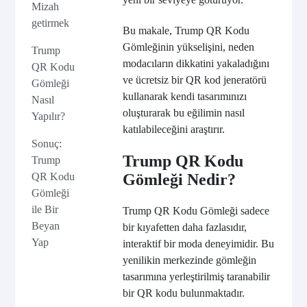
Mizah
getirmek
Bu makale, Trump QR Kodu
Gömleğinin yükselişini, neden
Trump
modacıların dikkatini yakaladığını
QR Kodu
ve ücretsiz bir QR kod jeneratörü
Gömleği
kullanarak kendi tasarımınızı
Nasıl
oluşturarak bu eğilimin nasıl
Yapılır?
katılabileceğini araştırır.
Sonuç:
Trump QR Kodu
Trump
QR Kodu
Gömleği Nedir?
Gömleği
ile Bir
Trump QR Kodu Gömleği sadece
Beyan
bir kıyafetten daha fazlasıdır,
Yap
interaktif bir moda deneyimidir. Bu
yenilikin merkezinde gömleğin
tasarımına yerleştirilmiş taranabilir
bir QR kodu bulunmaktadır.