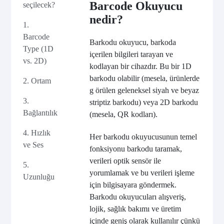
Barcode Okuyucu
seçilecek?
nedir?
1.
Barcode
Barkodu okuyucu, barkoda
Type (1D
içerilen bilgileri tarayan ve
vs. 2D)
kodlayan bir cihazdır. Bu bir 1D
barkodu olabilir (mesela, ürünlerde
2. Ortam
g örülen geleneksel siyah ve beyaz
3.
striptiz barkodu) veya 2D barkodu
Bağlantılık
(mesela, QR kodları).
4. Hızlık
Her barkodu okuyucusunun temel
ve Ses
fonksiyonu barkodu taramak,
verileri optik sensör ile
5.
yorumlamak ve bu verileri işleme
Uzunluğu
için bilgisayara göndermek.
Barkodu okuyucuları alışveriş,
lojik, sağlık bakımı ve üretim
içinde geniş olarak kullanılır çünkü