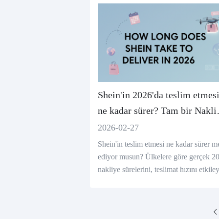
Shein'in 2026'da teslim etmes
ne kadar sürer? Tam bir Nakli
Rehberi
2026-02-27
Shein'in teslim etmesi ne kadar sürer m
ediyor musun? Ülkelere göre gerçek 2
nakliye sürelerini, teslimat hızını etkile
faktörleri ve sipariş vermeden önce ne 
eyeceğinizi görün.