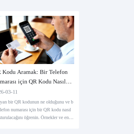
 Kodu Aramak: Bir Telefon
marası için QR Kodu Nasıl
uşturulur
26-03-11
yan bir QR kodunun ne olduğunu ve b
telefon numarası için bir QR kodu nasıl
şturulacağını öğrenin. Örnekler ve en iy
ygulamalarla adım adım rehber.