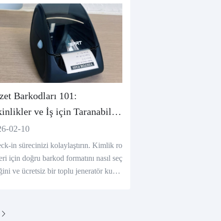
zet Barkodları 101:
inlikler ve İş için Taranabilir
mlik Rozetleri Nasıl
26-02-10
uşturulur (Ücretsiz Araç)
ck-in sürecinizi kolaylaştırın. Kimlik ro
leri için doğru barkod formatını nasıl seç
ini ve ücretsiz bir toplu jeneratör kulla
ak 100'e kadar kod oluşturmayı öğreni