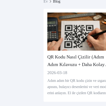
Ev
Blog
QR Kodu Nasıl Çizilir (Adım
Adım Kılavuzu + Daha Kolay
Yöntem)
2026-03-18
Adım adım bir QR kodu çizin ve ızgara
apısını, bulayıcı desenlerini ve veri mod
erini anlayın. El ile çizilen QR kodların
eden nadiren taranmasını ve anında bir 
e oluşturmanın daha kolay yolunu görü