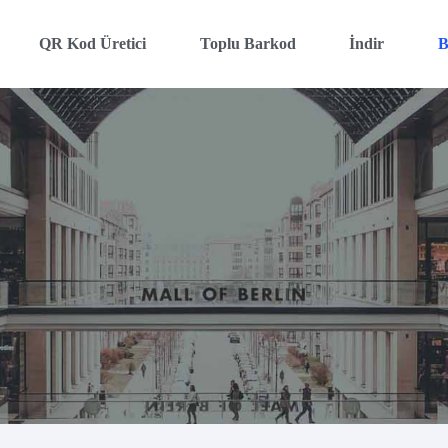
QR Kod Üretici
Toplu Barkod
İndir
B