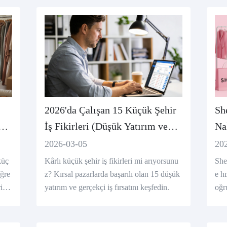
n.
2026'da Çalışan 15 Küçük Şehir
Sh
İş Fikirleri (Düşük Yatırım ve
Na
Yüksek Talep)
Pl
2026-03-05
20
küç
Kârlı küçük şehir iş fikirleri mi arıyorsunu
She
öğre
z? Kırsal pazarlarda başarılı olan 15 düşük
e hı
ini,
yatırım ve gerçekçi iş fırsatını keşfedin.
oğr
evri
açı