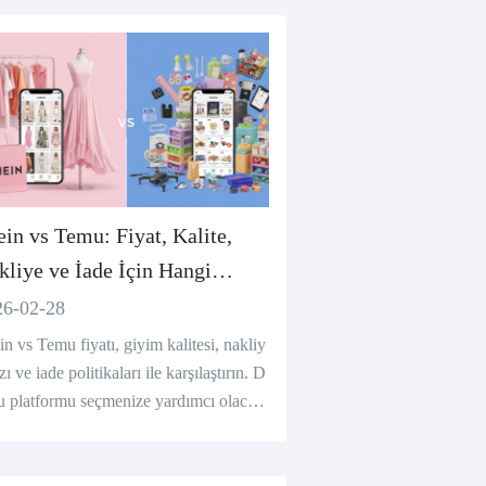
ein vs Temu: Fiyat, Kalite,
kliye ve İade İçin Hangi
atform Daha İyi?
26-02-28
in vs Temu fiyatı, giyim kalitesi, nakliy
zı ve iade politikaları ile karşılaştırın. D
u platformu seçmenize yardımcı olacak
k bir bölüm.