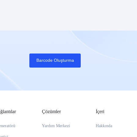
Barcode Oluşturma
lantılar
Çözümler
İçeri
neratörü
Yardım Merkezi
Hakkında
etici