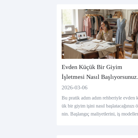
Evden Küçük Bir Giyim
İşletmesi Nasıl Başlıyorsunuz
(Yeni Başlayanlar İçin Adım
2026-03-06
Adım Rehberi)
Bu pratik adım adım rehberiyle evden 
ük bir giyim işini nasıl başlatacağınızı 
nin. Başlangıç maliyetlerini, iş modeller
tedarikçilerini ve kıyafetleri başarıyla ç
miçi olarak nasıl satılacağını keşfedin.