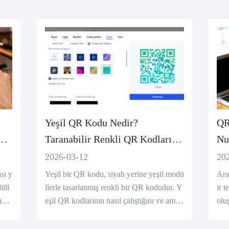
Yeşil QR Kodu Nedir?
QR
Taranabilir Renkli QR Kodları
Nu
Nasıl Oluşturulur ve Tasarılır
Ol
2026-03-12
20
sı y
Yeşil bir QR kodu, siyah yerine yeşil modü
Ara
üll
llerle tasarlanmış renkli bir QR kodudur. Y
ir 
ın n
eşil QR kodlarının nasıl çalıştığını ve amba
olu
tan
laj, etiket ve pazarlama için taranabilir QR
i u
n.
kodlarının nasıl tasarlanabileceğini keşfedi