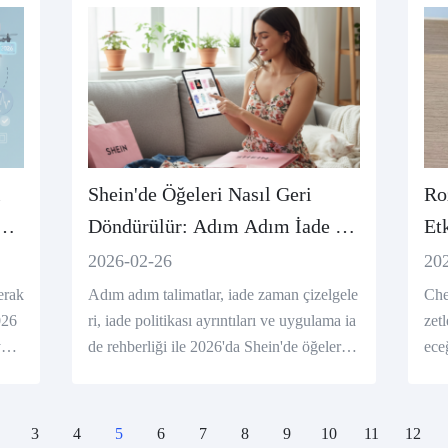
i
Shein'de Öğeleri Nasıl Geri
Ro
ye
Döndürülür: Adım Adım İade ve
Etk
İade Rehberi
Ki
2026-02-26
20
Ol
erak
Adım adım talimatlar, iade zaman çizelgele
Che
026
ri, iade politikası ayrıntıları ve uygulama ia
zet
yen
de rehberliği ile 2026'da Shein'de öğeleri n
eceğ
bekl
asıl iade edeceğinizi öğrenin.
nar
n.
3
4
5
6
7
8
9
10
11
12