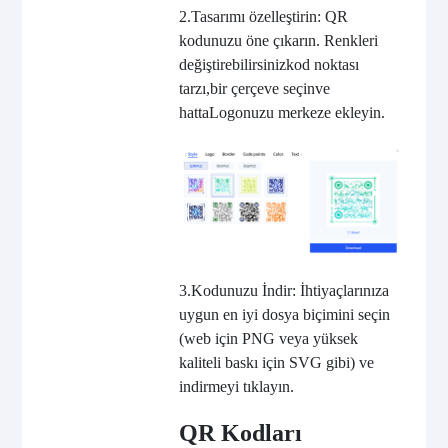
2.
Tasarımı özelleştirin: QR
kodunuzu öne çıkarın. Renkleri
değiştirebilirsiniz
kod noktası
tarzı,
bir çerçeve seçin
ve
hatta
Logonuzu merkeze ekleyin
.
3.
Kodunuzu İndir: İhtiyaçlarınıza
uygun en iyi dosya biçimini seçin
(web için PNG veya yüksek
kaliteli baskı için SVG gibi) ve
indirmeyi tıklayın.
QR Kodları