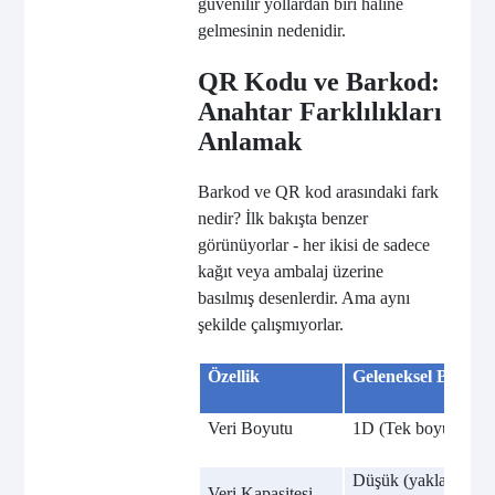
güvenilir yollardan biri haline
gelmesinin nedenidir.
QR Kodu ve Barkod:
Anahtar Farklılıkları
Anlamak
Barkod ve QR kod arasındaki fark
nedir? İlk bakışta benzer
görünüyorlar - her ikisi de sadece
kağıt veya ambalaj üzerine
basılmış desenlerdir. Ama aynı
şekilde çalışmıyorlar.
Özellik
Geleneksel Barkod
Veri Boyutu
1D (Tek boyutlu)
Düşük (yaklaşık 20
Veri Kapasitesi