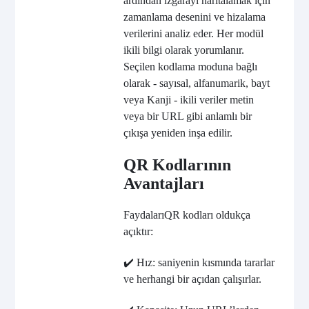
ardından ızgarayı haritalamak için
zamanlama desenini ve hizalama
verilerini analiz eder. Her modül
ikili bilgi olarak yorumlanır.
Seçilen kodlama moduna bağlı
olarak - sayısal, alfanumarik, bayt
veya Kanji - ikili veriler metin
veya bir URL gibi anlamlı bir
çıkışa yeniden inşa edilir.
QR Kodlarının
Avantajları
Faydaları
QR kodları oldukça
açıktır:
✔️ Hız: saniyenin kısmında tararlar
ve herhangi bir açıdan çalışırlar.