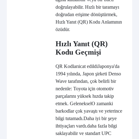
doğrulayabilir. Hızlı bir taramayı
doğrudan erişime dönüştürmek,
Hızlı Yanıt (QR) Kodu Anlamının
özüdür.
Hızlı Yanıt (QR)
Kodu Geçmişi
QR Kodları
icat edildi
Japonya'da
1994 yılında, Japon şirketi Denso
Wave tarafından, çok belirli bir
nedenle: Toyota için otomotiv
parçalarını yüksek hızda takip
etmek. Geleneksel
O zamanki
barkodlar çok yavaştı ve yeterince
bilgi tutamadı.
Daha iyi bir şeye
ihtiyaçları vardı.
daha fazla bilgi
saklayabilir ve standart UPC