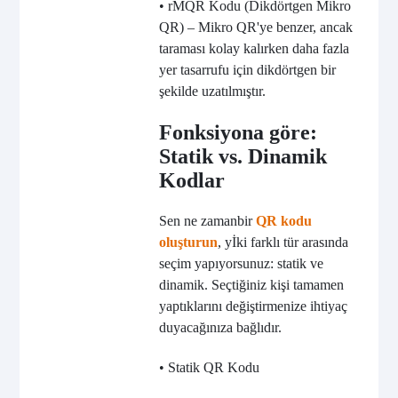
• rMQR Kodu (Dikdörtgen Mikro
QR) – Mikro QR'ye benzer, ancak
taraması kolay kalırken daha fazla
yer tasarrufu için dikdörtgen bir
şekilde uzatılmıştır.
Fonksiyona göre:
Statik vs. Dinamik
Kodlar
Sen ne zaman
bir
QR kodu
oluşturun
, y
İki farklı tür arasında
seçim yapıyorsunuz: statik ve
dinamik. Seçtiğiniz kişi tamamen
yaptıklarını değiştirmenize ihtiyaç
duyacağınıza bağlıdır.
• Statik QR Kodu