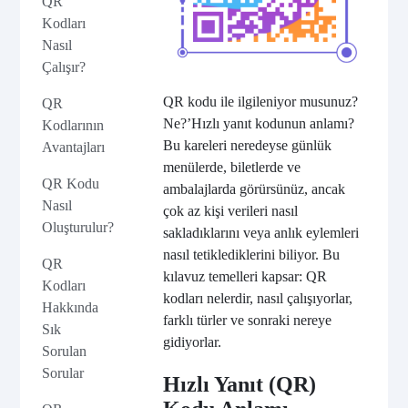
QR
Kodları
Nasıl
Çalışır?
QR kodu ile ilgileniyor musunuz?
QR
Ne?
’
Hızlı yanıt kodunun anlamı?
Kodlarının
Bu kareleri neredeyse günlük
Avantajları
menülerde, biletlerde ve
QR Kodu
ambalajlarda görürsünüz, ancak
Nasıl
çok az kişi verileri nasıl
Oluşturulur?
sakladıklarını veya anlık eylemleri
nasıl tetiklediklerini biliyor. Bu
QR
kılavuz temelleri kapsar: QR
Kodları
kodları nelerdir, nasıl çalışıyorlar,
Hakkında
farklı türler ve sonraki nereye
Sık
gidiyorlar.
Sorulan
Sorular
Hızlı Yanıt (QR)