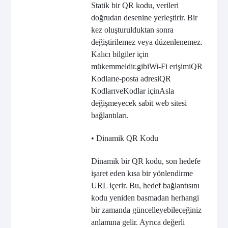
Statik bir QR kodu, verileri
doğrudan desenine yerleştirir. Bir
kez oluşturulduktan sonra
değiştirilemez veya düzenlenemez.
Kalıcı bilgiler için
mükemmeldir.
gibi
Wi-Fi erişimi
QR
Kodları
e-posta adresi
QR
Kodları
ve
Kodlar için
Asla
değişmeyecek sabit web sitesi
bağlantıları.
• Dinamik QR Kodu
Dinamik bir QR kodu, son hedefe
işaret eden kısa bir yönlendirme
URL içerir. Bu, hedef bağlantısını
kodu yeniden basmadan herhangi
bir zamanda güncelleyebileceğiniz
anlamına gelir. Ayrıca değerli