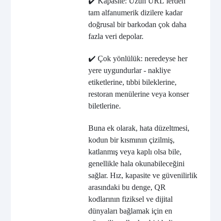
✔️ Kapasite: Uzun URL’lerden
tam alfanumerik dizilere kadar
doğrusal bir barkodan çok daha
fazla veri depolar.
✔️ Çok yönlülük: neredeyse her
yere uygundurlar - nakliye
etiketlerine, tıbbi bileklerine,
restoran menülerine veya konser
biletlerine.
Buna ek olarak, hata düzeltmesi,
kodun bir kısmının çizilmiş,
katlanmış veya kaplı olsa bile,
genellikle hala okunabileceğini
sağlar. Hız, kapasite ve güvenilirlik
arasındaki bu denge, QR
kodlarının fiziksel ve dijital
dünyaları bağlamak için en