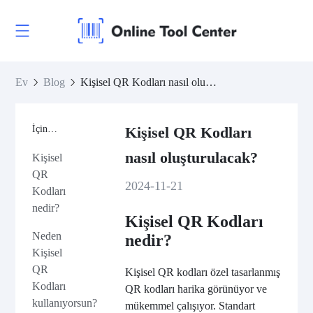
Ev
Blog
Kişisel QR Kodları nasıl oluşturulacak?
İçindekiler
Kişisel QR Kodları
nasıl oluşturulacak?
Kişisel
QR
2024-11-21
Kodları
nedir?
Kişisel QR Kodları
Neden
nedir?
Kişisel
QR
Kişisel QR kodları özel tasarlanmış
Kodları
QR kodları harika görünüyor ve
kullanıyorsun?
mükemmel çalışıyor. Standart