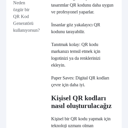
Neden
tasarımlar QR kodunu daha uygun
özgür bir
ve profesyonel yaparlar.
QR Kod
Generatörü
İnsanlar göz yakalayıcı QR
kullanıyorsun?
kodunu tarayabilir.
Tanıtmak kolay: QR kodu
markanızı temsil etmek için
logotinizi ya da renklerinizi
ekleyin.
Paper Saves: Digital QR kodları
çevre için daha iyi.
Kişisel QR kodları
nasıl oluşturulacağız
Kişisel bir QR kodu yapmak için
teknoloji uzmanı olman