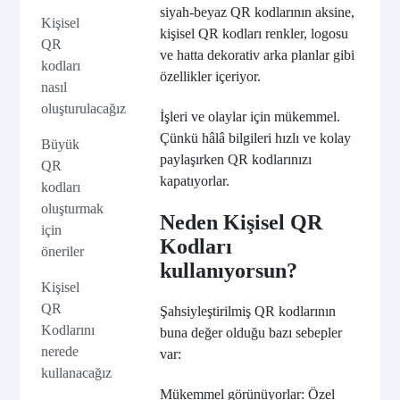
siyah-beyaz QR kodlarının aksine,
Kişisel
kişisel QR kodları renkler, logosu
QR
ve hatta dekorativ arka planlar gibi
kodları
özellikler içeriyor.
nasıl
oluşturulacağız
İşleri ve olaylar için mükemmel.
Çünkü hâlâ bilgileri hızlı ve kolay
Büyük
paylaşırken QR kodlarınızı
QR
kapatıyorlar.
kodları
oluşturmak
Neden Kişisel QR
için
Kodları
öneriler
kullanıyorsun?
Kişisel
QR
Şahsiyleştirilmiş QR kodlarının
Kodlarını
buna değer olduğu bazı sebepler
nerede
var:
kullanacağız
Mükemmel görünüyorlar: Özel